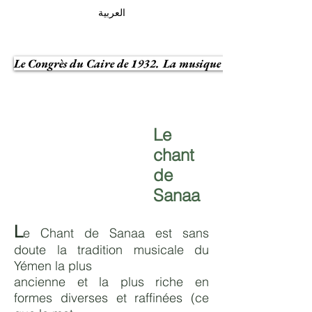
العربية
Le Congrès du Caire de 1932. La musique arabe à la recherch
Le
chant
de
Sanaa
L
e Chant de Sanaa est sans
doute la tradition musicale du
Yémen la plus
ancienne et la plus riche en
formes diverses et raffinées (ce