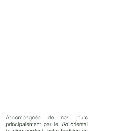
Accompagnée de nos jours
principalement par le
'ûd
oriental
(à cinq cordes), cette tradition se