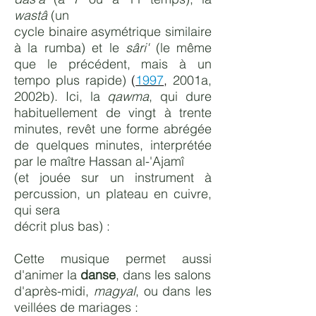
wastâ
(un
cycle binaire asymétrique similaire
à la rumba) et le
sâri'
(le même
que le précédent, mais à un
tempo plus rapide)
(
1997
,
2001a,
2002b). Ici, la
qawma
, qui dure
habituellement de vingt à trente
minutes, revêt une forme abrégée
de quelques minutes, interprétée
par le maître Hassan al-'Ajamî
(et jouée sur un instrument à
percussion, un plateau en cuivre,
qui sera
décrit plus bas) :
Cette musique permet aussi
d'animer la
danse
, dans les salons
d'après-midi,
magyal
, ou dans les
veillées de mariages :