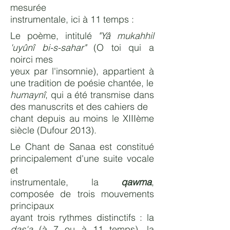
mesurée
instrumentale, ici à 11 temps :
Le poème, intitulé
"Yâ mukahhil
'uyûnî bi-s-sahar"
(O toi qui a
noirci mes
yeux par l'insomnie), appartient à
une tradition de poésie chantée, le
humaynî
, qui a été transmise dans
des manuscrits et des cahiers de
chant depuis au moins le XIIIème
siècle (Dufour 2013).
Le Chant de Sanaa est constitué
principalement d'une suite vocale
et
instrumentale, la
qawma
,
composée de trois mouvements
principaux
ayant trois rythmes distinctifs : la
das'a
(à 7 ou à 11 temps), la