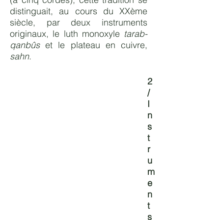
distinguait, au cours du XXème
siècle, par deux instruments
originaux, le luth monoxyle
tarab-
qanbûs
et le plateau en cuivre,
sahn
.
2
/
I
n
s
t
r
u
m
e
n
t
s