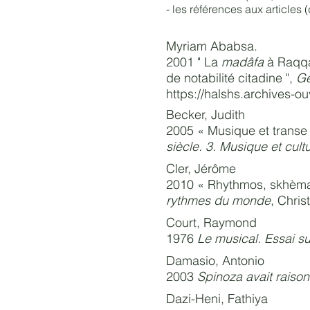
- les références aux articles 
Myriam Ababsa.
2001 " La
madâfa
à Raqqa 
de notabilité citadine ",
Gé
https://halshs.archives-
Becker, Judith
2005 « Musique et transe 
siècle. 3. Musique et cult
Cler, Jérôme
2010 « Rhythmos, skhèma :
rythmes du monde
, Chris
Court, Raymond
1976
Le musical. Essai su
Damasio, Antonio
2003
Spinoza avait raison
Dazi-Heni,
Fathiya