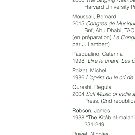
Harvard University P
Moussali, Bernard
2015
Congrès de Musique 
Bnf, Abu Dhabi, TAC (
(en préparation)
Le Congr
par J. Lambert)
Pasqualino, Caterina
1998
Dire le chant. Les 
Poizat, Michel
1986
L'opéra ou le cri de
Qureshi, Regula
2004
Sufi Music of India
Press, (2nd republica
Robson, James
1938 “The Kitâb al-malâhî
231-249.
Ruwet, Nicolas