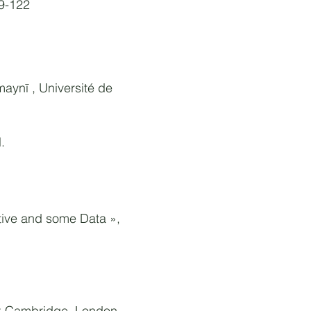
9-122
aynī , Université de
.
tive and some Data »,
,
Cambridge, London,