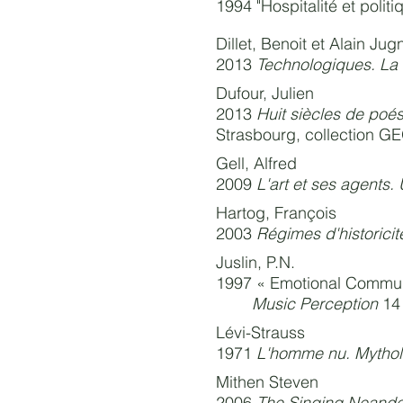
1994 "Hospitalité et polit
Dillet, Benoit et Alain Jugn
2013
Technologiques. La 
Dufour, Julien
2013
Huit siècles de poé
Strasbourg, collection GE
Gell, Alfred
2009
L'art et ses agents.
Hartog, François
2003
Régimes d'historici
Juslin, P.N.
1997 « Emotional Communi
Music Perception
14
Lévi-Strauss
1971
L'homme nu. Mythol
Mithen Steven
2006
The Singing Neander