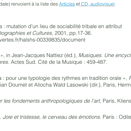
(date) renvoient à la liste des
Articles
et
CD, audiovisuel
.
: mutation d'un lieu de sociabilité tribale en attribut
ographies et Cultures,
2001
, pp.17-36.
ouvertes.fr/halshs-00339835/document
», in Jean-Jacques Nattiez (éd.),
Musiques. Une encycl
ures.
Actes Sud. Cité de la Musique : 459-487.
 pour une typologie des rythmes en tradition orale »,
tian Doumet et Aliocha Wald Lasowski (dir.), Paris, Her
r les fondements anthropologiques de l'art
, Paris, Klien
. Joie et tristesse, le cerveau des émotions.
Paris : Odil