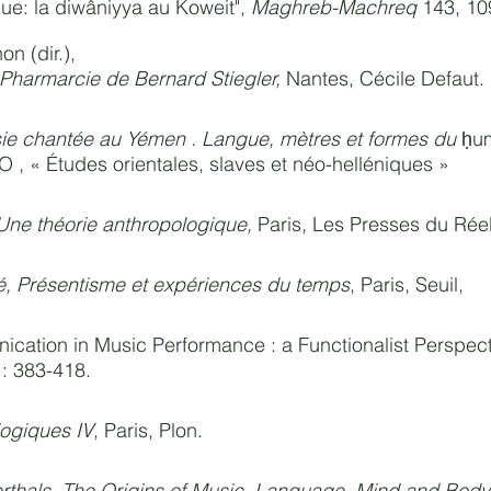
ique: la diwâniyya au Koweit",
Maghreb-Machreq
143, 10
on (dir.),
Pharmarcie de Bernard Stiegler,
Nantes, Cécile Defaut.
sie chantée au Yémen . Langue, mètres et formes du
ḥum
O , « Études orientales, slaves et néo-helléniques »
 Une théorie anthropologique,
Paris, Les Presses du Réel
té, Présentisme et expériences du temps
, Paris, Seuil,
cation in Music Performance : a Functionalist Perspec
 : 383-418.
ogiques IV
, Paris, Plon.
thals. The Origins of Music, Language, Mind and Body