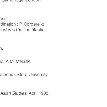
aris,
dination : P. Cordereix)
 moderne
(édition établie
n.
ris, A.M. Métaillé.
Karachi: Oxford University
 Asian Studies
, April 1938,