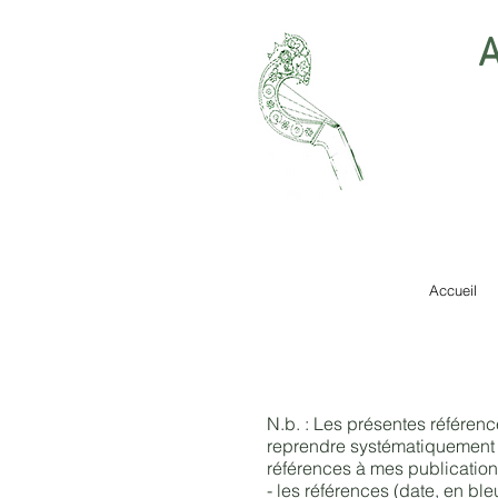
A
Accueil
N.b. : Les présentes référenc
reprendre systématiquement c
références à mes publications
- les références (date, en ble