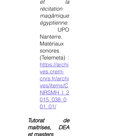
et la
récitation
maqâmique
égyptienne.
UPO
Nanterre.
Matériaux
sonores
(Telemeta) :
https://archi
ves.crem-
cnrs.fr/archi
ves/items/C
NRSMH_I_2
015_038_0
01_01/
Tutorat de
maitrises, DEA
et masters