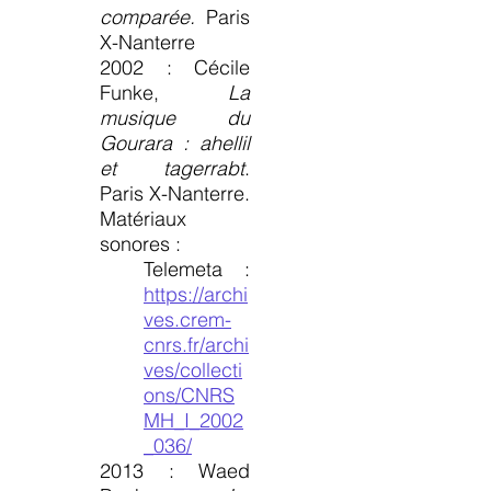
comparée.
Paris
X-Nanterre
2002 : Cécile
Funke,
La
musique du
Gourara
: ahellil
et tagerrabt
.
Paris X-Nanterre.
Matériaux
sonores :
Telemeta :
https://archi
ves.crem-
cnrs.fr/archi
ves/collecti
ons/CNRS
MH_I_2002
_036/
2013 : Waed