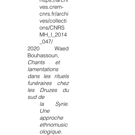
ves.crem-
cnrs.fr/archi
ves/collecti
ons/CNRS
MH_I_2014
_047/
2020 Waed
Bouhassoun,
Chants et
lamentations
dans les rituels
funéraires chez
les Druzes du
sud de
la Syrie.
Une
approche
ethnomusic
ologique.