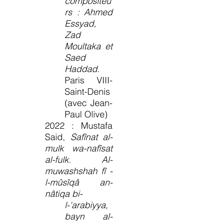
compositeu
rs : Ahmed
Essyad,
Zad
Moultaka et
Saed
Haddad
.
Paris VIII-
Saint-Denis
(avec Jean-
Paul Olive)
2022 : Mustafa
Said,
Safînat al-
mulk wa-nafîsat
al-fulk. Al-
muwashshah fî -
l-mûsîqâ an-
nâtiqa bi-
l-'arabiyya,
bayn al-