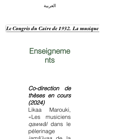
العربية
Le Congrès du Caire de 1932. La musique arabe à la recherch
Enseigneme
nts
Co-direction de
thèses en cours
(2024)
Likaa Marouki,
«Les musiciens
qawwâl
dans le
pélerinage
jamâ’iyaa
de la