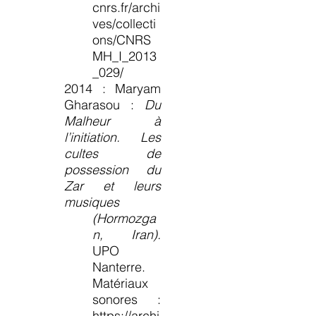
cnrs.fr/archi
ves/collecti
ons/CNRS
MH_I_2013
_029/
2014 : Maryam
Gharasou :
Du
Malheur à
l’initiation. Les
cultes de
possession du
Zar et leurs
musiques
(Hormozga
n, Iran).
UPO
Nanterre.
Matériaux
sonores :
https://archi