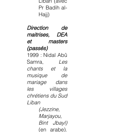
Liban (avec
Pr Badih al-
Hajj)
Direction de
maitrises, DEA
et masters
(passés)
1999 : Nidal Abû
Samra,
Les
chants et la
musique de
mariage dans
les villages
chrétiens du Sud
Liban
(Jezzine,
Marjayou,
Bint Jbayl)
(en arabe).