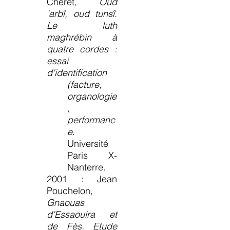
Cheret,
Oud
'arbî, oud tunsî.
Le luth
maghrébin à
quatre cordes :
essai
d'identification
(facture,
organologie
,
performanc
e
.
Université
Paris X-
Nanterre.
2001 : Jean
Pouchelon,
Gnaouas
d'Essaouira et
de Fès. Etude