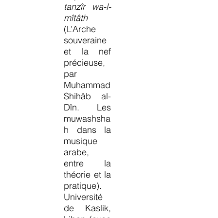
tanzîr wa-l-
mîtâth
(L’Arche
souveraine
et la nef
précieuse,
par
Muhammad
Shihâb al-
Dîn. Les
muwashsha
h dans la
musique
arabe,
entre la
théorie et la
pratique).
Université
de Kaslik,