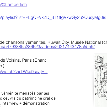
m/@Lambertish
om/playlist?list=PLgQFVkZD_3T1tIgVkwGy2u2QusyMg09
l de chansons yéménites, Kuwait City, Musée National (c
com/547933855236623/videos/2021744347855559/
ds Voisins, Paris (Chant
n
.)
om/watch?v=TWku9scJjHU
e yéménite menacée par les
'oeuvre du patrimoine oral de
I, interview + démonstration