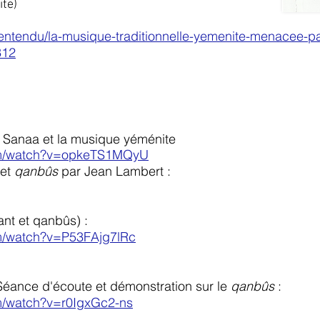
ite)
vu-entendu/la-musique-traditionnelle-yemenite-menacee-pa
312
e Sanaa et la musique yéménite
om/watch?v=opkeTS1MQyU
 et
qanbûs
par Jean Lambert :
ant et qanbûs) :
m/watch?v=P53FAjg7lRc
Séance d'écoute et démonstration sur le
qanbûs
:
m/watch?v=r0IgxGc2-ns