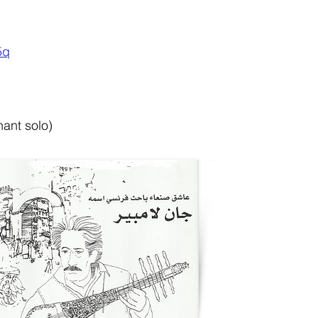
5q
hant solo)