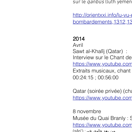
sur le
qanbûs
(luth yémén
http://orientxxi.info/lu-
bombardements,1312,1
2014
Avril
Sawt al-Khalîj (Qatar)
:
Interview sur le Chant d
https://www.youtube.c
Extraits musicaux, chant
00:24:15 ; 00:56:00
Qatar (soirée privée) (ch
https://www.youtube.co
8 novembre
Musée du Quai Branly : 
https://www.youtube.co
(sâri') :من بعد حاوي خير